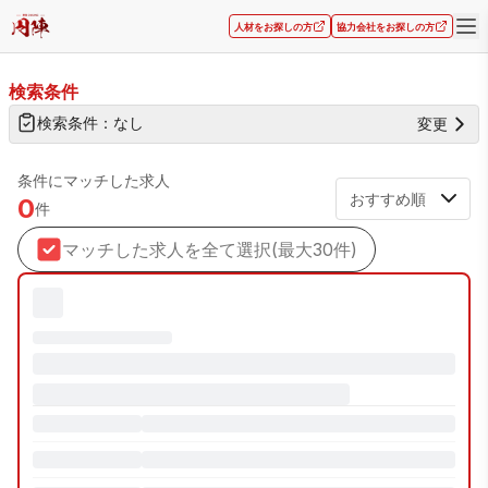
人材をお探しの方
協力会社をお探しの方
検索結果
検索条件
検索条件：
なし
変更
条件にマッチした求人
0
件
マッチした求人を全て選択(最大30件)