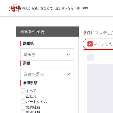
職人から施工管理まで、建設求人なら円陣JOBS
検索結果
検索条件変更
条件にマッチし
勤務地
マッチした
埼玉県
業種
業種を選ぶ
雇用形態
すべて
正社員
パートタイム
契約社員
派遣社員