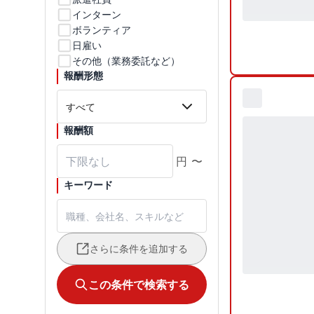
インターン
ボランティア
日雇い
その他（業務委託など）
報酬形態
報酬額
円
〜
キーワード
さらに条件を追加する
この条件で検索する