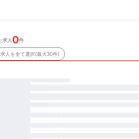
0
た求人
件
求人を全て選択(最大30件)