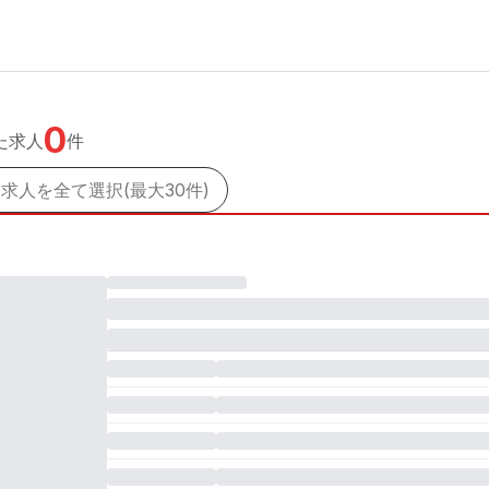
0
た求人
件
求人を全て選択(最大30件)