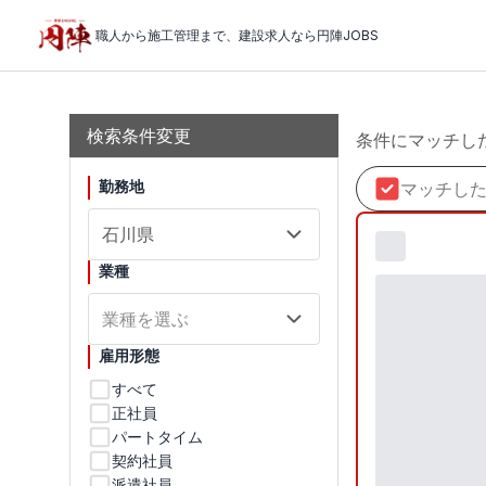
職人から施工管理まで、建設求人なら円陣JOBS
検索結果
検索条件変更
条件にマッチし
勤務地
マッチした
石川県
業種
業種を選ぶ
雇用形態
すべて
正社員
パートタイム
契約社員
派遣社員