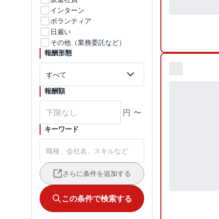
インターン
ボランティア
日雇い
その他（業務委託など）
報酬形態
報酬額
円
〜
キーワード
さらに条件を追加する
この条件で検索する