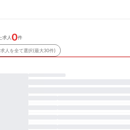
0
た求人
件
求人を全て選択(最大30件)