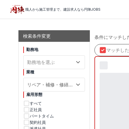
職人から施工管理まで、建設求人なら円陣JOBS
検索結果
検索条件変更
条件にマッチし
勤務地
マッチした
勤務地を選ぶ
業種
リペア・補修・修繕工
事
雇用形態
すべて
正社員
パートタイム
契約社員
派遣社員