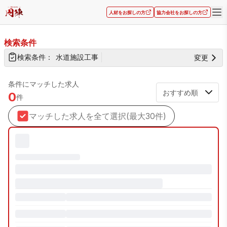
人材をお探しの方
協力会社をお探しの方
検索結果
検索条件
検索条件：
水道施設工事
変更
条件にマッチした求人
0
件
マッチした求人を全て選択(最大30件)