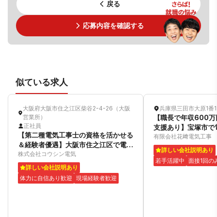
戻る
応募内容を確認する
似ている求人
大阪府大阪市住之江区柴谷2-4-26（大阪
兵庫県三田市大原1番1
営業所）
【職長で年収600
正社員
支援あり】宝塚市で
【第二種電気工事士の資格を活かせる
募集！
有限会社花﨑電気工事
＆経験者優遇】大阪市住之江区で電気
詳しい会社説明あり
工事スタッフ募集！
株式会社コウシン電気
若手活躍中
面接1回の
詳しい会社説明あり
体力に自信あり歓迎
現場経験者歓迎