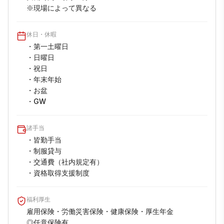
※現場によって異なる
休日・休暇
・第一土曜日

・日曜日

・祝日

・年末年始

・お盆

・GW
諸手当
・皆勤手当

・制服貸与

・交通費（社内規定有）

・資格取得支援制度
福利厚生
雇用保険・労働災害保険・健康保険・厚生年金

◎任意保険有