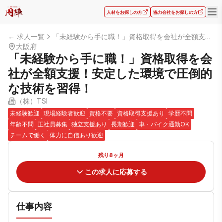
人材をお探しの方
協力会社をお探しの方
← 求人一覧
「未経験から手に職！」資格取得を会社が全額支援！安定した環境で圧倒的な技術を習得！
大阪府
「未経験から手に職！」資格取得を会
社が全額支援！安定した環境で圧倒的
な技術を習得！
（株）TSI
未経験歓迎
現場経験者歓迎
資格不要
資格取得支援あり
学歴不問
年齢不問
正社員募集
独立支援あり
長期歓迎
車・バイク通勤OK
チームで働く
体力に自信あり歓迎
残り8ヶ月
この求人に応募する
仕事内容