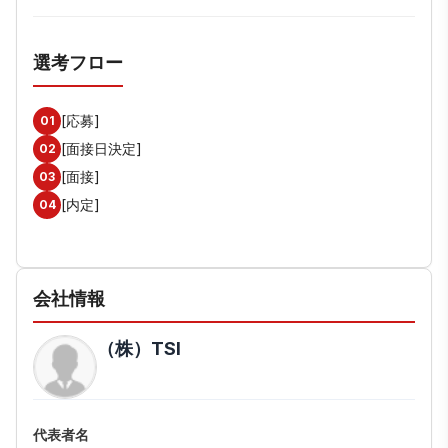
選考フロー
[応募]
01
[面接日決定]
02
[面接]
03
[内定]
04
会社情報
（株）TSI
代表者名