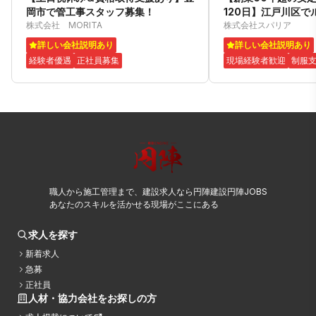
岡市で管工事スタッフ募集！
120日】江戸川区で
株式会社 MORITA
集！
株式会社スパリア
詳しい会社説明あり
詳しい会社説明あり
経験者優遇
正社員募集
現場経験者歓迎
制服
職人から施工管理まで、建設求人なら円陣建設円陣JOBS
あなたのスキルを活かせる現場がここにある
求人を探す
新着求人
急募
正社員
人材・協力会社をお探しの方