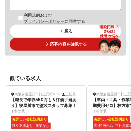
利用規約
および
プライバシーポリシー
に同意する
戻る
応募内容を確認する
似ている求人
大阪府寝屋川市打上元町9-38
正社員
大阪府寝屋川市打上元町
【職長で年収550万も＆評価手当あ
【車両・工具・作業
り】寝屋川市で塗装スタッフ募集！
期費用ゼロ】枚方市
下村塗装
集！
下村塗装
詳しい会社説明あり
詳しい会社説明あり
独立支援あり
残業なし
面接1回のみ
正社員募