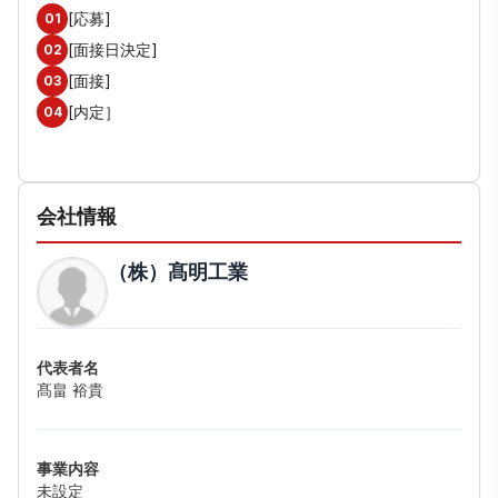
[応募]
01
[面接日決定]
02
[面接]
03
[内定］
04
会社情報
（株）髙明工業
代表者名
髙畠 裕貴
事業内容
未設定