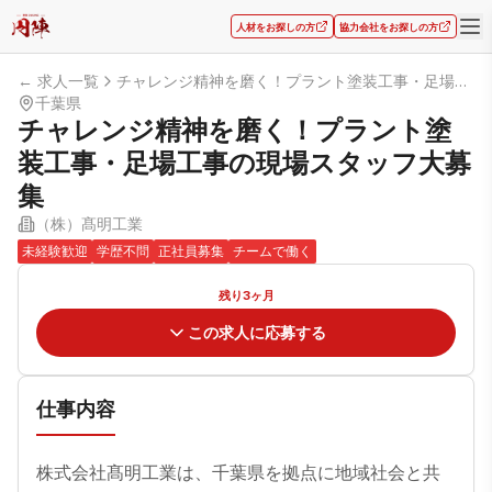
人材をお探しの方
協力会社をお探しの方
← 求人一覧
チャレンジ精神を磨く！プラント塗装工事・足場工事の現場スタッフ大募集
千葉県
チャレンジ精神を磨く！プラント塗
装工事・足場工事の現場スタッフ大募
集
（株）髙明工業
未経験歓迎
学歴不問
正社員募集
チームで働く
残り3ヶ月
この求人に応募する
仕事内容
株式会社髙明工業は、千葉県を拠点に地域社会と共