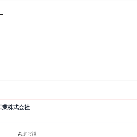
ー
工業株式会社
髙濵 将議