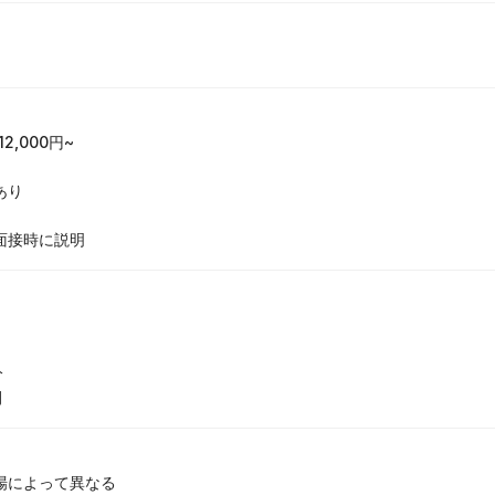
,000円~

り

面接時に説明


間
場によって異なる
