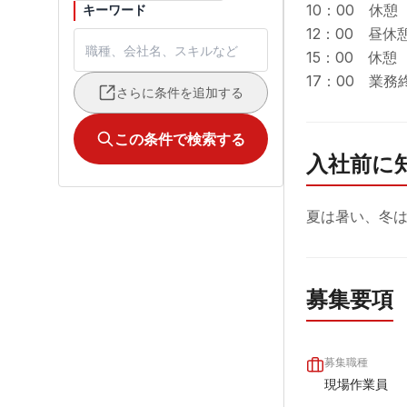
10：00　休憩　
キーワード
12：00　昼休憩
15：00　休憩　
17：00　業務
さらに条件を追加する
この条件で検索する
入社前に
夏は暑い、冬
募集要項
募集職種
現場作業員