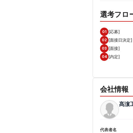
選考フロ
[応募]
01
[面接日決定]
02
[面接]
03
[内定]
04
会社情報
髙濵
代表者名