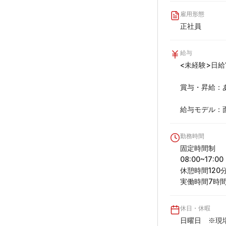
雇用形態
正社員
給与
<未経験>日給12
賞与・昇給：あ
給与モデル：
勤務時間
固定時間制

08:00~17:00

休憩時間120分
実働時間7時
休日・休暇
日曜日　※現