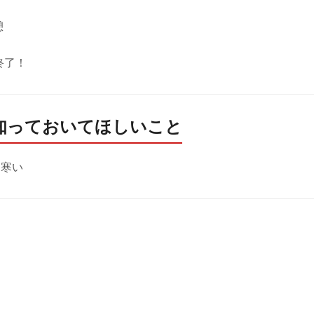


　



終了！
知っておいてほしいこと
は寒い