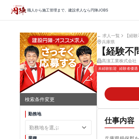
職人から施工管理まで、建設求人なら円陣JOBS
← 求人一覧
【経験
兵庫県
【経験不
髙濵工業株式会社
未経験歓迎
経験者優遇
検索条件変更
勤務地
仕事内容
勤務地を選ぶ
業種
兵庫県揖保郡を