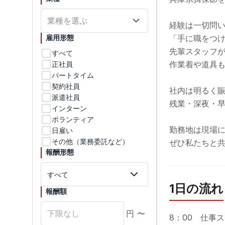
業種を選ぶ
経験は一切問い
雇用形態
「手に職をつけ
先輩スタッフが
すべて
作業着や道具も
正社員
パートタイム
契約社員
社内は明るく賑
派遣社員
残業・深夜・早
インターン
ボランティア
勤務地は現場に
日雇い
その他（業務委託など）
ぜひ私たちと
報酬形態
1日の流れ
報酬額
円
〜
8：00　仕事ス