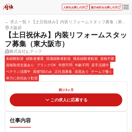
人材をお探しの方
協力会社をお探しの方
← 求人一覧
【土日祝休み】内装リフォームスタッフ募集（東大阪市）
大阪府
【土日祝休み】内装リフォームスタッ
フ募集（東大阪市）
株式会社y_テック
未経験歓迎
経験者優遇
現場経験者歓迎
職長経験者歓迎
資格不要
資格取得支援あり
ブランクOK
学歴不問
年齢不問
若手活躍中
ベテラン活躍中
面接1回のみ
正社員募集
送迎あり
チームで働く
体力に自信あり歓迎
残り3ヶ月
この求人に応募する
仕事内容