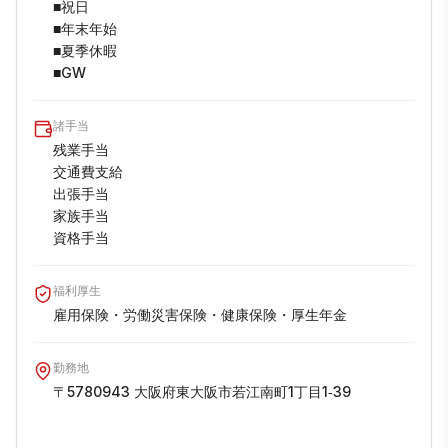
■祝日

■年末年始

■夏季休暇

■GW
諸手当
残業手当

交通費支給

出張手当

家族手当

資格手当
福利厚生
雇用保険・労働災害保険・健康保険・厚生年金
勤務地
〒5780943 大阪府東大阪市若江南町1丁目1‐39