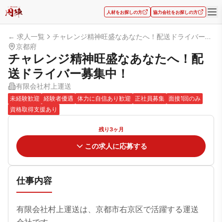
人材をお探しの方
協力会社をお探しの方
← 求人一覧
チャレンジ精神旺盛なあなたへ！配送ドライバー募集中！
京都府
チャレンジ精神旺盛なあなたへ！配
送ドライバー募集中！
有限会社村上運送
未経験歓迎
経験者優遇
体力に自信あり歓迎
正社員募集
面接1回のみ
資格取得支援あり
残り3ヶ月
この求人に応募する
仕事内容
有限会社村上運送は、京都市右京区で活躍する運送