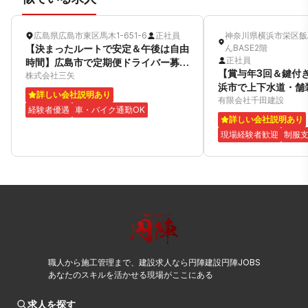
広島県広島市東区馬木1-651-6
正社員
神奈川県横浜市栄区飯島
【決まったルートで安定＆午後は自由
んBASE2階
正社員
時間】広島市で定期便ドライバー募集
【賞与年3回＆鍵付
中！
株式会社三矢
浜市で上下水道・舗
詳しい会社説明あり
集！
有限会社千田建設
経験者優遇
車・バイク通勤OK
詳しい会社説明あり
現場経験者歓迎
制服
職人から施工管理まで、建設求人なら円陣建設円陣JOBS
あなたのスキルを活かせる現場がここにある
求人を探す