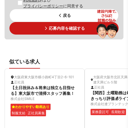
プライバシーポリシー
に同意する
戻る
応募内容を確認する
似ている求人
大阪府東大阪市横小路町4丁目2-6-101
大阪府大阪市北区天
正社員
遼天満ビル５階
【土日祝休み＆将来は独立も目指せ
正社員
【関西】土曜勤務は
る】東大阪市で清掃スタッフ募集！
きっちり評価💰ラ
株式会社SMILE
て無理なく働けます
株式会社遼プランテッ
わかりやすい動画あり
業務委託可
長期歓迎
制服支給
正社員募集