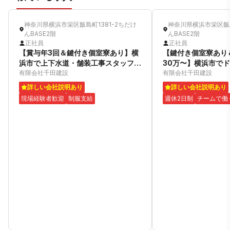
神奈川県横浜市栄区飯島町1381-2ちだけ
神奈川県横浜市栄区飯島
んBASE2階
んBASE2階
正社員
正社員
【賞与年3回＆鍵付き個室寮あり】横
【鍵付き個室寮あり
浜市で上下水道・舗装工事スタッフ募
30万〜】横浜市で
集！
有限会社千田建設
有限会社千田建設
詳しい会社説明あり
詳しい会社説明あり
現場経験者歓迎
制服支給
週休2日制
チームで働