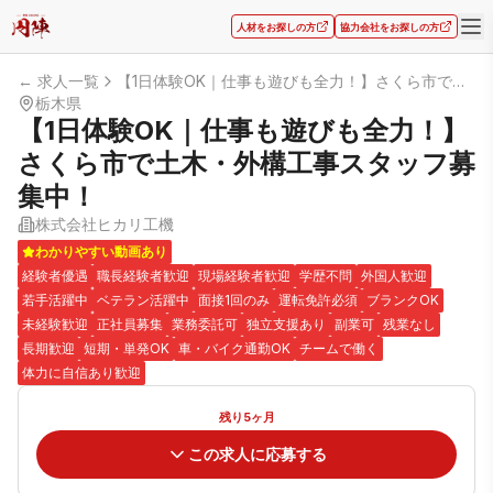
人材をお探しの方
協力会社をお探しの方
← 求人一覧
【1日体験OK｜仕事も遊びも全力！】さくら市で土木・外構工事スタッフ募集中！
栃木県
【1日体験OK｜仕事も遊びも全力！】
さくら市で土木・外構工事スタッフ募
集中！
株式会社ヒカリ工機
わかりやすい動画あり
経験者優遇
職長経験者歓迎
現場経験者歓迎
学歴不問
外国人歓迎
若手活躍中
ベテラン活躍中
面接1回のみ
運転免許必須
ブランクOK
未経験歓迎
正社員募集
業務委託可
独立支援あり
副業可
残業なし
長期歓迎
短期・単発OK
車・バイク通勤OK
チームで働く
体力に自信あり歓迎
残り5ヶ月
この求人に応募する