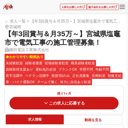
人材をお探しの方
協力会社をお探しの方
← 求人一覧
【年3回賞与＆月35万～】宮城県塩竈市で電気工事の施工管理募集！
宮城県
【年3回賞与＆月35万～】宮城県塩竈
市で電気工事の施工管理募集！
鎌田電設工業株式会社
わかりやすい動画あり
未経験歓迎
経験者優遇
現場経験者歓迎
職長経験者歓迎
資格取得支援あり
運転免許必須
ブランクOK
学歴不問
年齢不問
若手活躍中
ベテラン活躍中
面接1回のみ
正社員募集
長期歓迎
制服支給
車・バイク通勤OK
チームで働く
体力に自信あり歓迎
残り1ヶ月
この求人に応募する
求人情報
動画を見る