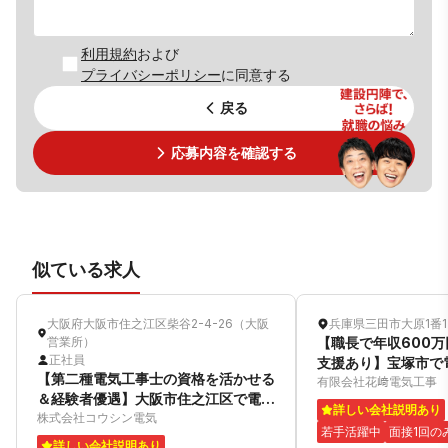
利用規約
および
プライバシーポリシー
に同意する
戻る
応募内容を確認する
似ている求人
大阪府大阪市住之江区柴谷2-4-26（大阪
兵庫県三田市大原1番1
営業所）
【職長で年収600
正社員
支援あり】宝塚市で
【第二種電気工事士の資格を活かせる
募集！
有限会社花﨑電気工事
＆経験者優遇】大阪市住之江区で電気
詳しい会社説明あり
工事スタッフ募集！
株式会社コウシン電気
若手活躍中
面接1回の
詳しい会社説明あり