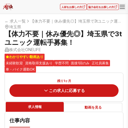
人材をお探しの方
協力会社をお探しの方
← 求人一覧
【体力不要｜休み優先◎】埼玉県で3tユニック運転手募集！
埼玉県
【体力不要｜休み優先◎】埼玉県で3t
ユニック運転手募集！
株式会社ONELIFE
わかりやすい動画あり
未経験歓迎
資格取得支援あり
学歴不問
面接1回のみ
正社員募集
車・バイク通勤OK
残り1ヶ月
この求人に応募する
求人情報
動画を見る
仕事内容