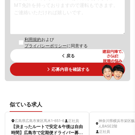
利用規約
および
プライバシーポリシー
に同意する
戻る
応募内容を確認する
似ている求人
広島県広島市東区馬木1-651-6
正社員
神奈川県横浜市栄区飯島
【決まったルートで安定＆午後は自由
んBASE2階
正社員
時間】広島市で定期便ドライバー募集