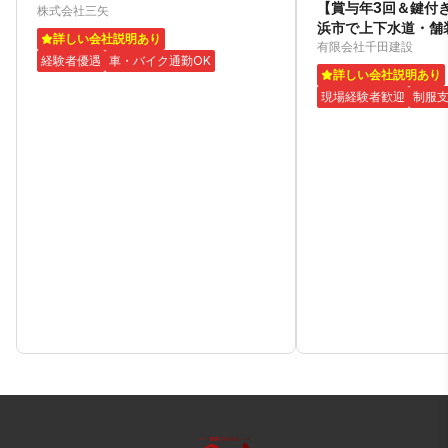
【賞与年3回＆鍵付
中！
株式会社三矢
浜市で上下水道・舗
詳しい会社説明あり
集！
有限会社千田建設
経験者優遇
車・バイク通勤OK
詳しい会社説明あり
現場経験者歓迎
制服